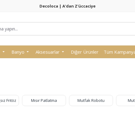
Decoloca | A'dan Z'üccaciye
a
Banyo
Aksesuarlar
Diğer Ürünler
Tüm Kampanyal
sız Fritöz
Mısır Patlatma
Mutfak Robotu
Mut