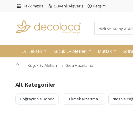
Hakkımızda
Güvenli Alışveriş
İletişim
Ev Tekstili
Küçük Ev Aletleri
Mutfak
Sofr
Küçük Ev Aletleri
Gıda Hazırlama
Alt Kategoriler
esi
Doğrayıcı ve Rondo
Ekmek Kızartma
Fritöz ve Yağ