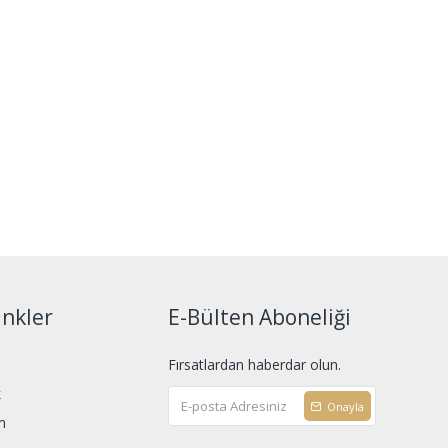
inkler
E-Bülten Aboneliği
Fırsatlardan haberdar olun.
k
Onayla
m