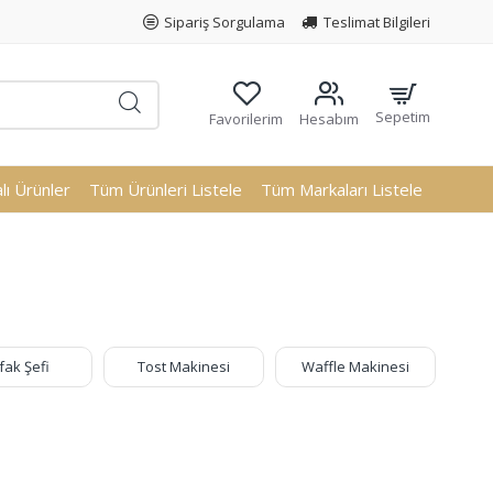
Sipariş Sorgulama
Teslimat Bilgileri
Sepetim
Favorilerim
Hesabım
ı Ürünler
Tüm Ürünleri Listele
Tüm Markaları Listele
fak Şefi
Tost Makinesi
Waffle Makinesi